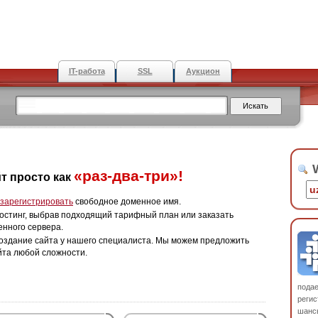
IT-работа
SSL
Аукцион
W
«раз-два-три»!
т просто как
зарегистрировать
свободное доменное имя.
остинг, выбрав подходящий тарифный план или заказать
енного сервера.
оздание сайта у нашего специалиста. Мы можем предложить
йта любой сложности.
пода
регис
шанс