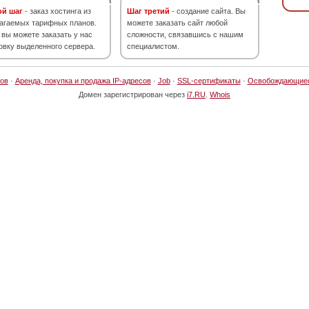
ой шаг
- заказ хостинга из
Шаг третий
- создание сайта. Вы
агаемых тарифных планов.
можете заказать сайт любой
 вы можете заказать у нас
сложности, связавшись с нашим
овку выделенного сервера.
специалистом.
ов
·
Аренда, покупка и продажа IP-адресов
·
Job
·
SSL-сертификаты
·
Освобождающие
Домен зарегистрирован через
i7.RU
.
Whois