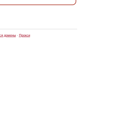
ся домены
·
Прокси